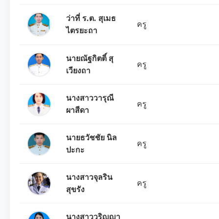
ว่าที่ ร.ต. สุเมธ
ครู
ไตรยะถา
นายณัฐกิตติ์ สุ
ครู
เวียงถา
นางสาววารุณี
ครู
ผาสีดา
นายธวัชชัย นิล
ครู
ปะกะ
นางสาวจุลริน
ครู
สุขรัง
นางสาววริญญา